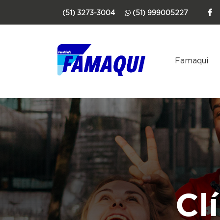
(51) 3273-3004
(51) 999005227
Famaqui
Cl