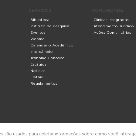
SERVIÇOS
COMUNIDADE
Biblioteca
Clínicas Integradas
Instituto de Pesquisa
Atendimento Jurídico
Eventos
Ações Comunitárias
Webmail
Calendário Acadêmico
Intercâmbio
Trabalhe Conosco
Estágios
Notícias
Editais
Regulamentos
s são usados para coletar informações sobre como você interag