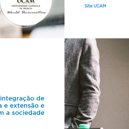
Site UCAM
 integração de
a e extensão e
om a sociedade