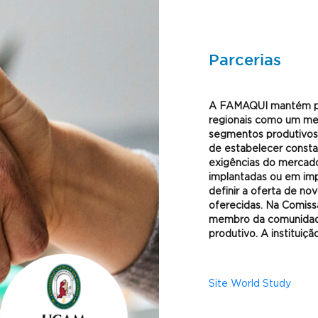
Parcerias
A FAMAQUI mantém par
regionais como um me
segmentos produtivos 
de estabelecer consta
exigências do mercad
implantadas ou em imp
definir a oferta de n
oferecidas. Na Comis
membro da comunidade,
produtivo. A instituiçã
Site World Study